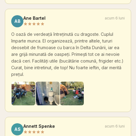
Ane Bartel
acum 6 luni
AB
O oază de verdeață întreținută cu dragoste. Cuplul
împarte munca. El organizează, printre altele, tururi
deosebit de frumoase cu barca în Delta Dunării, iar ea
are grijă minunată de oaspeți. Primești tot ce ai nevoie
dacă ceri. Facilități utile (bucătărie comună, frigider etc.)
Curat, bine intretinut, de top! Nu foarte ieftin, dar merită
prețul.
Annett Spenke
acum 6 luni
AS