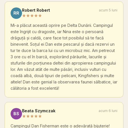
Robert Robert
acum 5 luni
RR
Mi-a plăcut această oprire pe Delta Dunării. Campingul
este îngrijit cu dragoste, iar Nina este o persoană
drăguță și caldă, care face tot posibilul să te facă
binevenit. Soțul ei Dan este pescarul și dacă rezervi un
tur te duce la barca lui cu un microbuz mic. Am petrecut
3 ore cu el în barcă, explorând pârâurile, lacurile și
stufurile din porțiunea deltei din apropierea campingului
lor. Am văzut atât de multe păsări, inclusiv vulturi cu
coadă albă, două tipuri de pelicani, Kingfishers și multe
altele! Dan este genial la observarea faunei sălbatice, iar
călătoria a fost excelentă!
Beata Szymczak
acum 6 luni
BS
Campingul Dan Fisherman este o adevărată bijuterie!