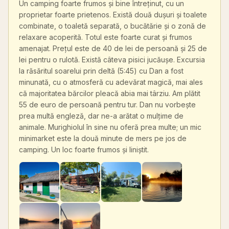
Un camping foarte frumos și bine întreținut, cu un
proprietar foarte prietenos. Există două dușuri și toalete
combinate, o toaletă separată, o bucătărie și o zonă de
relaxare acoperită. Totul este foarte curat și frumos
amenajat. Prețul este de 40 de lei de persoană și 25 de
lei pentru o rulotă. Există câteva pisici jucăușe. Excursia
la răsăritul soarelui prin deltă (5:45) cu Dan a fost
minunată, cu o atmosferă cu adevărat magică, mai ales
că majoritatea bărcilor pleacă abia mai târziu. Am plătit
55 de euro de persoană pentru tur. Dan nu vorbește
prea multă engleză, dar ne-a arătat o mulțime de
animale. Murighiolul în sine nu oferă prea multe; un mic
minimarket este la două minute de mers pe jos de
camping. Un loc foarte frumos și liniștit.