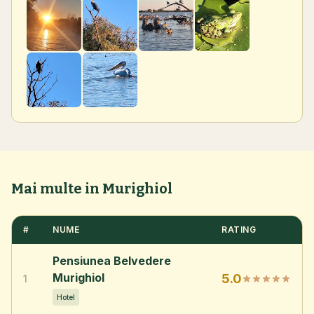
Mai multe in Murighiol
#
NUME
RATING
Pensiunea Belvedere
Murighiol
5.0
1
Hotel