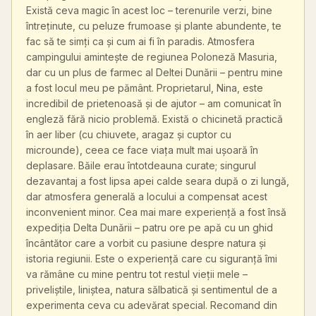
Există ceva magic în acest loc – terenurile verzi, bine
întreținute, cu peluze frumoase și plante abundente, te
fac să te simți ca și cum ai fi în paradis. Atmosfera
campingului amintește de regiunea Poloneză Masuria,
dar cu un plus de farmec al Deltei Dunării – pentru mine
a fost locul meu pe pământ. Proprietarul, Nina, este
incredibil de prietenoasă și de ajutor – am comunicat în
engleză fără nicio problemă. Există o chicinetă practică
în aer liber (cu chiuvete, aragaz și cuptor cu
microunde), ceea ce face viața mult mai ușoară în
deplasare. Băile erau întotdeauna curate; singurul
dezavantaj a fost lipsa apei calde seara după o zi lungă,
dar atmosfera generală a locului a compensat acest
inconvenient minor. Cea mai mare experiență a fost însă
expediția Delta Dunării – patru ore pe apă cu un ghid
încântător care a vorbit cu pasiune despre natura și
istoria regiunii. Este o experiență care cu siguranță îmi
va rămâne cu mine pentru tot restul vieții mele –
priveliștile, liniștea, natura sălbatică și sentimentul de a
experimenta ceva cu adevărat special. Recomand din