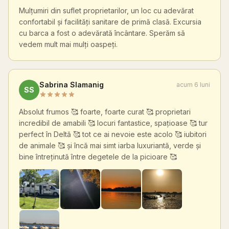
Mulțumiri din suflet proprietarilor, un loc cu adevărat
confortabil și facilități sanitare de primă clasă. Excursia
cu barca a fost o adevărată încântare. Sperăm să
vedem mult mai mulți oaspeți.
Sabrina Slamanig
acum 6 luni
SS
Absolut frumos 🥰 foarte, foarte curat 🥰 proprietari
incredibil de amabili 🥰 locuri fantastice, spațioase 🥰 tur
perfect în Deltă 🥰 tot ce ai nevoie este acolo 🥰 iubitori
de animale 🥰 și încă mai simt iarba luxuriantă, verde și
bine întreținută între degetele de la picioare 🥰