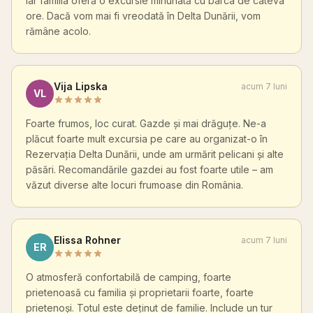
iar familia oferă o excursie minunată cu barca de câteva
ore. Dacă vom mai fi vreodată în Delta Dunării, vom
rămâne acolo.
Vija Lipska
acum 7 luni
VL
Foarte frumos, loc curat. Gazde și mai drăguțe. Ne-a
plăcut foarte mult excursia pe care au organizat-o în
Rezervația Delta Dunării, unde am urmărit pelicani și alte
păsări. Recomandările gazdei au fost foarte utile – am
văzut diverse alte locuri frumoase din România.
Elissa Rohner
acum 7 luni
ER
O atmosferă confortabilă de camping, foarte
prietenoasă cu familia și proprietarii foarte, foarte
prietenoși. Totul este deținut de familie. Include un tur