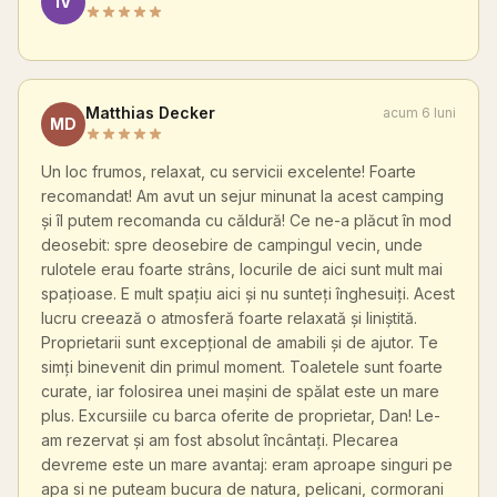
IV
Matthias Decker
acum 6 luni
MD
Un loc frumos, relaxat, cu servicii excelente! Foarte
recomandat! Am avut un sejur minunat la acest camping
și îl putem recomanda cu căldură! Ce ne-a plăcut în mod
deosebit: spre deosebire de campingul vecin, unde
rulotele erau foarte strâns, locurile de aici sunt mult mai
spațioase. E mult spațiu aici și nu sunteți înghesuiți. Acest
lucru creează o atmosferă foarte relaxată și liniștită.
Proprietarii sunt excepțional de amabili și de ajutor. Te
simți binevenit din primul moment. Toaletele sunt foarte
curate, iar folosirea unei mașini de spălat este un mare
plus. Excursiile cu barca oferite de proprietar, Dan! Le-
am rezervat și am fost absolut încântați. Plecarea
devreme este un mare avantaj: eram aproape singuri pe
apa si ne puteam bucura de natura, pelicani, cormorani