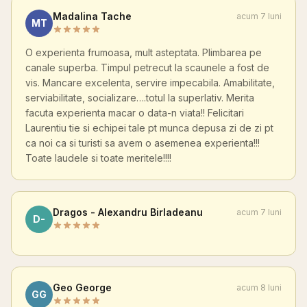
Madalina Tache
acum 7 luni
MT
O experienta frumoasa, mult asteptata. Plimbarea pe
canale superba. Timpul petrecut la scaunele a fost de
vis. Mancare excelenta, servire impecabila. Amabilitate,
serviabilitate, socializare….totul la superlativ. Merita
facuta experienta macar o data-n viata!! Felicitari
Laurentiu tie si echipei tale pt munca depusa zi de zi pt
ca noi ca si turisti sa avem o asemenea experienta!!!
Toate laudele si toate meritele!!!!
Dragos - Alexandru Birladeanu
acum 7 luni
D-
Geo George
acum 8 luni
GG