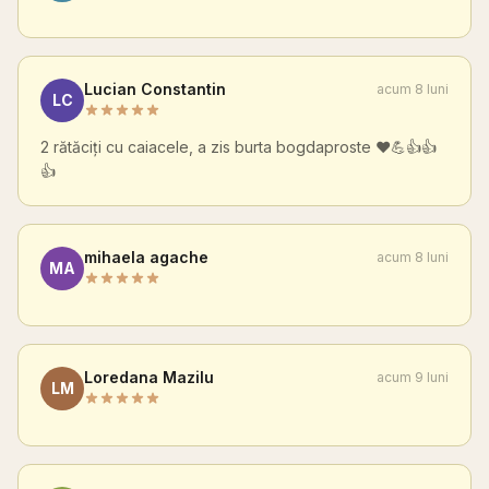
Lucian Constantin
acum 8 luni
LC
2 rătăciți cu caiacele, a zis burta bogdaproste ❤️💪👍👍
👍
mihaela agache
acum 8 luni
MA
Loredana Mazilu
acum 9 luni
LM