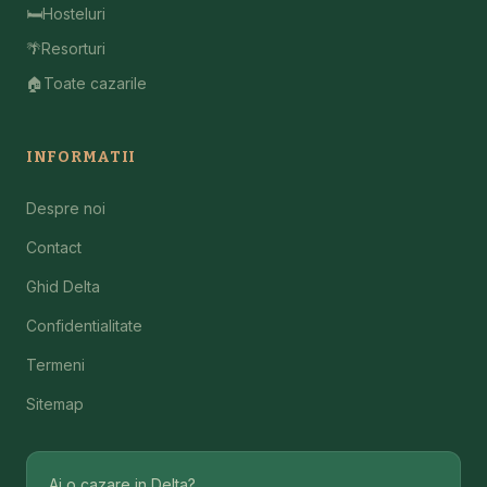
🛏️
Hosteluri
🌴
Resorturi
🏠
Toate cazarile
INFORMATII
Despre noi
Contact
Ghid Delta
Confidentialitate
Termeni
Sitemap
Ai o cazare in Delta?