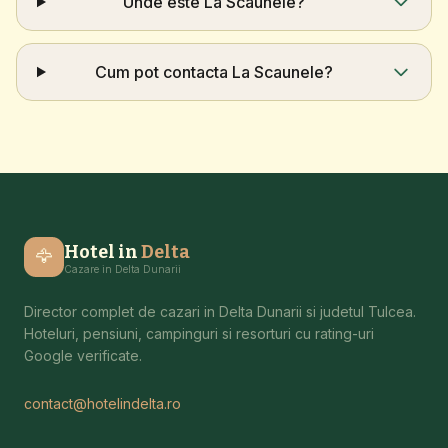
Unde este La Scaunele?
Cum pot contacta La Scaunele?
Hotel in
Delta
🦅
Cazare in Delta Dunarii
Director complet de cazari in Delta Dunarii si judetul Tulcea.
Hoteluri, pensiuni, campinguri si resorturi cu rating-uri
Google verificate.
contact@hotelindelta.ro