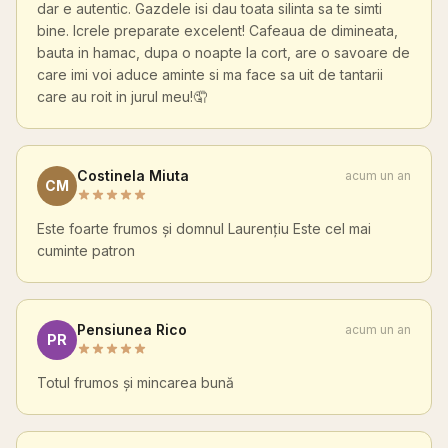
dar e autentic. Gazdele isi dau toata silinta sa te simti
bine. Icrele preparate excelent! Cafeaua de dimineata,
bauta in hamac, dupa o noapte la cort, are o savoare de
care imi voi aduce aminte si ma face sa uit de tantarii
care au roit in jurul meu!🤦
Costinela Miuta
acum un an
CM
Este foarte frumos și domnul Laurențiu Este cel mai
cuminte patron
Pensiunea Rico
acum un an
PR
Totul frumos și mincarea bună