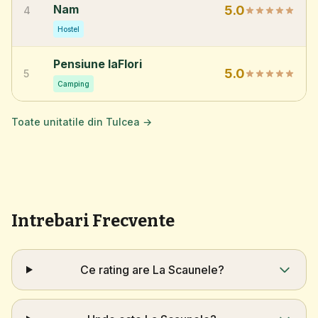
Nam
5.0
4
Hostel
Pensiune laFlori
5.0
5
Camping
Toate unitatile din Tulcea →
Intrebari Frecvente
Ce rating are La Scaunele?