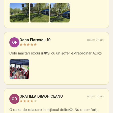
Oana Florescu 19
acum un an
OF
Cele mai tari excursii❤️Și cu un șofer extraordinar ADI😊
GRATIELA DRAGHICEANU
acum un an
GD
O oaza de relaxare in mijlocul deltei😊. Nu e comfort,