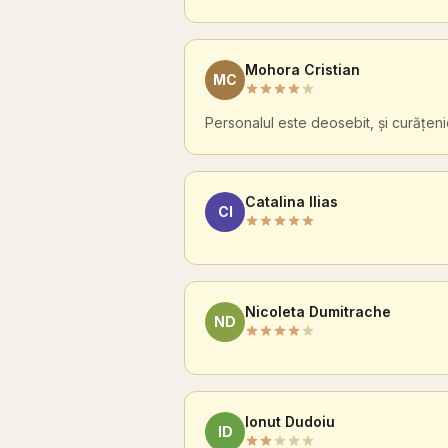
Mohora Cristian
MC
Personalul este deosebit, și curățen
Catalina Ilias
CI
Nicoleta Dumitrache
ND
Ionut Dudoiu
ID