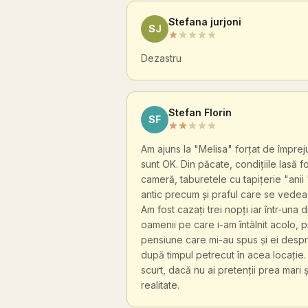
Stefana jurjoni
SJ
Dezastru
Stefan Florin
SF
Am ajuns la "Melisa" forțat de împrej
sunt OK. Din păcate, condițiile lasă
cameră, taburetele cu tapițerie "anii 
antic precum și praful care se vedea 
Am fost cazați trei nopți iar într-una
oamenii pe care i-am întâlnit acolo, pr
pensiune care mi-au spus și ei despre
după timpul petrecut în acea locație.
scurt, dacă nu ai pretenții prea mari 
realitate.