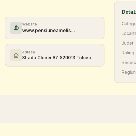
Detal
Catego
Website
www.pensiuneamelisa.ro
Localit
Judet
Adresa
Rating
Strada Gloriei 67, 820013 Tulcea
Recenz
Regiu