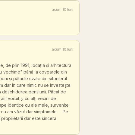
acum 10 luni
acum 10 luni
, de prin 1991, locația și arhitectura
"cu vechime" până la covoarele din
eni și păturile uzate din șifonierul
m dar în care nimic nu se investește.
 la deschiderea pensiunii. Păcat de
 am vorbit și cu alți vecini de
oape identice cu ale mele, survenite
ă nu am văzut dar simptomele... . Pe
 proprietarii dar este sincera