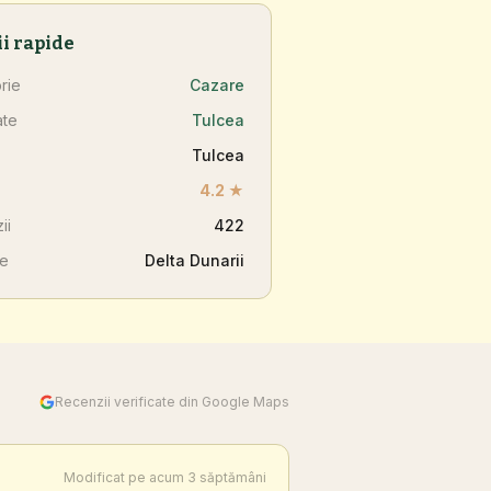
ii rapide
rie
Cazare
ate
Tulcea
Tulcea
4.2 ★
ii
422
ne
Delta Dunarii
Recenzii verificate din Google Maps
Modificat pe acum 3 săptămâni