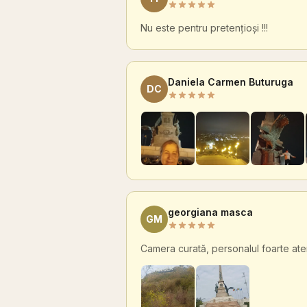
Nu este pentru pretențioși !!!
Daniela Carmen Buturuga
DC
georgiana masca
GM
Camera curată, personalul foarte aten