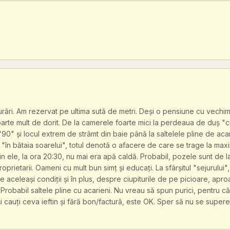
urări. Am rezervat pe ultima sută de metri. Deși o pensiune cu vechime
 foarte mult de dorit. De la camerele foarte mici la perdeaua de duș 
'90" și locul extrem de strâmt din baie până la saltelele pline de acari
"în bătaia soarelui", totul denotă o afacere de care se trage la maxi
 din ele, la ora 20:30, nu mai era apă caldă. Probabil, pozele sunt de
oprietarii. Oameni cu mult bun simț și educați. La sfârșitul "sejurului",
 aceleași condiții și în plus, despre ciupiturile de pe picioare, apr
 Probabil saltele pline cu acarieni. Nu vreau să spun purici, pentru c
și cauți ceva ieftin și fără bon/factură, este OK. Sper să nu se supere