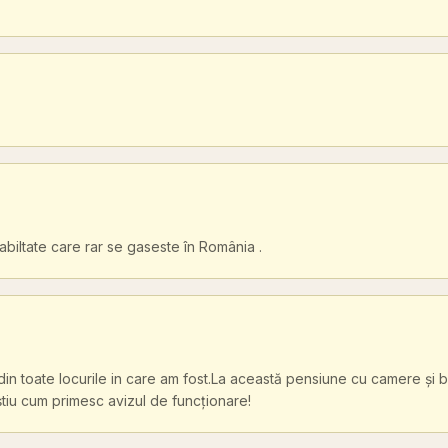
biltate care rar se gaseste în România .
din toate locurile in care am fost.La această pensiune cu camere și b
știu cum primesc avizul de funcționare!