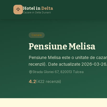
Acasa
Cazare Delta Dunarii
Tulcea
Pensiu
Hotel in
Delta
🦅
Cazare in Delta Dunarii
Cazare
Pensiune Melisa
Pensiune Melisa este o unitate de cazar
recenzii). Date actualizate 2026-03-26
Strada Gloriei 67, 820013 Tulcea
4.2
(422 recenzii)