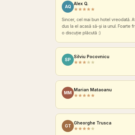
Alex Q.
AQ
Sincer, cel mai bun hotel vreodată. Afa
dus la el acasă să-și ia unul. Foarte
o discuție plăcută :)
Silviu Pocovnicu
SP
Marian Mataoanu
MM
Gheorghe Trusca
GT