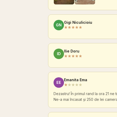
Gigi Niculicioiu
GN
Ilie Doru
ID
Emanita Ema
EE
Dezastru! În primul rand la ora 21 ne 
Ne-a mai încasat și 250 de lei camera .