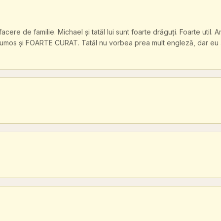
cere de familie. Michael și tatăl lui sunt foarte drăguți. Foarte util. A
 frumos și FOARTE CURAT. Tatăl nu vorbea prea mult engleză, dar eu ș