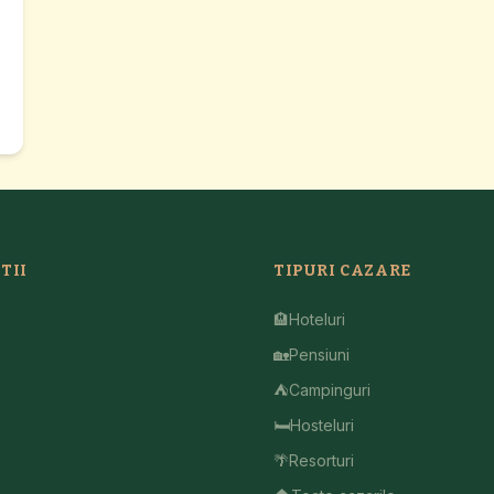
e
6
TII
TIPURI CAZARE
🏨
Hoteluri
🏡
Pensiuni
⛺
Campinguri
🛏️
Hosteluri
🌴
Resorturi