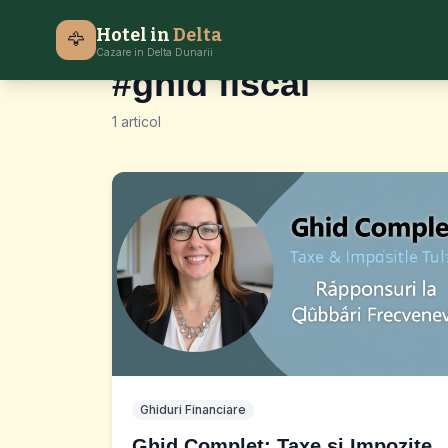
Hotel in
Delta
🦅
Etichetă
Cazare in Delta Dunarii
#ghid fiscal
1 articol
Ghiduri Financiare
Ghid Complet: Taxe și Impozite