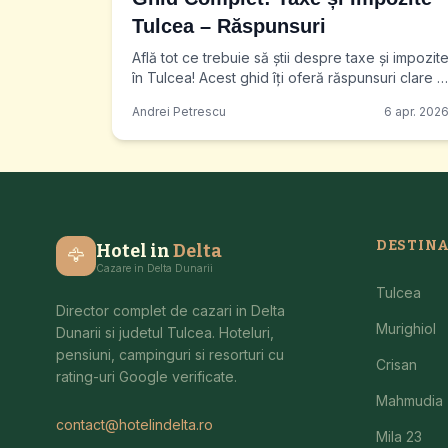
Tulcea – Răspunsuri
Află tot ce trebuie să știi despre taxe și impozit
în Tulcea! Acest ghid îți oferă răspunsuri clare la
întrebări frecvente și te ajută să-ți plătești
Andrei Petrescu
6 apr. 202
DESTINA
Hotel in
Delta
🦅
Cazare in Delta Dunarii
Tulcea
Director complet de cazari in Delta
Murighiol
Dunarii si judetul Tulcea. Hoteluri,
pensiuni, campinguri si resorturi cu
Crisan
rating-uri Google verificate.
Mahmudia
contact@hotelindelta.ro
Mila 23