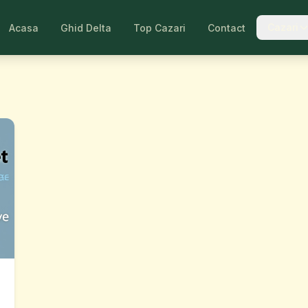
Cazari
Acasa
Ghid Delta
Top Cazari
Contact