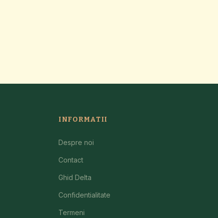
INFORMATII
Despre noi
Contact
Ghid Delta
Confidentialitate
Termeni