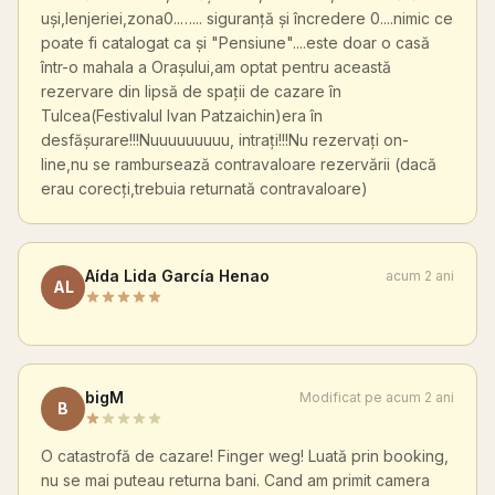
uși,lenjeriei,zona0..…... siguranță și încredere 0....nimic ce
poate fi catalogat ca și "Pensiune"....este doar o casă
într-o mahala a Orașului,am optat pentru această
rezervare din lipsă de spații de cazare în
Tulcea(Festivalul Ivan Patzaichin)era în
desfășurare!!!Nuuuuuuuuu, intrați!!!Nu rezervați on-
line,nu se rambursează contravaloare rezervării (dacă
erau corecți,trebuia returnată contravaloare)
Aída Lida García Henao
acum 2 ani
AL
bigM
Modificat pe acum 2 ani
B
O catastrofă de cazare! Finger weg! Luată prin booking,
nu se mai puteau returna bani. Cand am primit camera