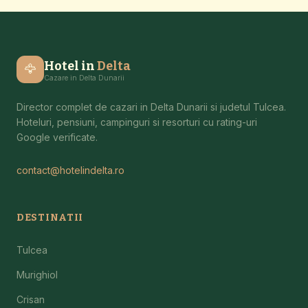
Hotel in
Delta
🦅
Cazare in Delta Dunarii
Director complet de cazari in Delta Dunarii si judetul Tulcea.
Hoteluri, pensiuni, campinguri si resorturi cu rating-uri
Google verificate.
contact@hotelindelta.ro
DESTINATII
Tulcea
Murighiol
Crisan