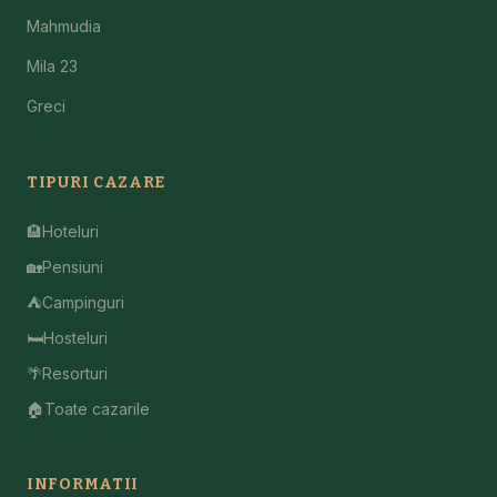
Mahmudia
Mila 23
Greci
TIPURI CAZARE
🏨
Hoteluri
🏡
Pensiuni
⛺
Campinguri
🛏️
Hosteluri
🌴
Resorturi
🏠
Toate cazarile
INFORMATII