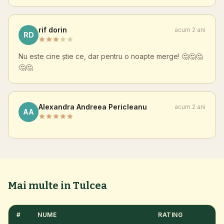
rif dorin
acum 2 ani
RD
Nu este cine știe ce, dar pentru o noapte merge! 🤔🤔🤔
🤔🤔
Alexandra Andreea Pericleanu
acum 2 ani
AA
Mai multe in Tulcea
#
NUME
RATING