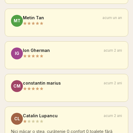
Metin Tan
acum un an
MT
Ion Gherman
acum 2 ani
IG
constantin marius
acum 2 ani
CM
Catalin Lupancu
acum 2 ani
CL
Nici măcar o stea, curățenie 0,confort 0,toalete fără